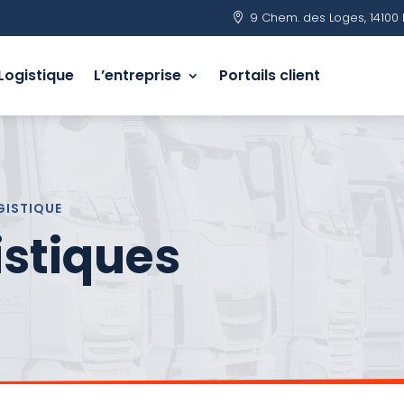
9 Chem. des Loges, 14100 

Logistique
L’entreprise
Portails client
GISTIQUE
istiques