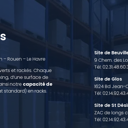
s
Site de Beuvill
aen – Rouen – Le Havre
9 Chem. des Log
Tél: 02.31.48.60
erts et rackés. Chaque
ing, d’une surface de
Site de Glos
ainsi notre
capacité de
1624 Bd Jean-C
t standard) en racks.
Tél: 02.14.92.43.
Site de St Dési
ZAC de longs clo
Tél: 02.14.92.43.