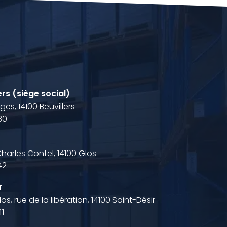
ers (siège social)
es, 14100 Beuvillers
.30
harles Contel, 14100 Glos
42
r
s, rue de la libération, 14100 Saint-Désir
41