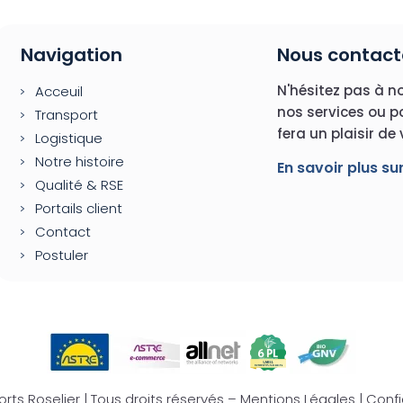
Navigation
Nous contact
N'hésitez pas à no
Acceuil
nos services ou p
Transport
fera un plaisir de
Logistique
Notre histoire
En savoir plus su
Qualité & RSE
Portails client
Contact
Postuler
rts Roselier | Tous droits réservés –
Mentions Légales
|
Confi