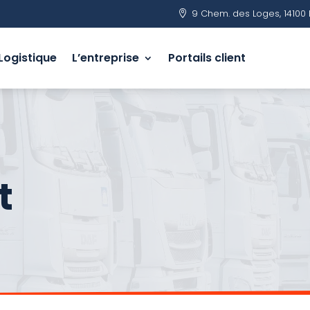
9 Chem. des Loges, 14100 

Logistique
L’entreprise
Portails client
t